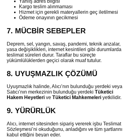
Yanlış adres bilgisi
Kargo teslim alınmaması
Hizmet için gerekli materyallerin geç iletilmesi
Ödeme onayının gecikmesi
7. MÜCBİR SEBEPLER
Deprem, sel, yangın, savaş, pandemi, teknik arızalar,
yasa değişiklikleri, internet kesintileri gibi durumlarda
teslimat süreleri durur. Taraflar bu süreçte
yükümlülüklerden geçici olarak muaf tutulur.
8. UYUŞMAZLIK ÇÖZÜMÜ
Uyuşmazlık halinde, Alıcı’nın bulunduğu yerdeki veya
Satıcı’nın merkezinin bulunduğu yerdeki
Tüketici
Hakem Heyetleri
ve
Tüketici Mahkemeleri
yetkilidir.
9. YÜRÜRLÜK
Alıcı, internet sitesinden sipariş vererek işbu Teslimat
Sözleşmesi’ni okuduğunu, anladığını ve tüm şartlarını
kabul ettiğini beyan eder.