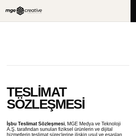
İçeriğe
geç
TESLIMAT
SÖZLEŞMESI
İşbu Teslimat Sözleşmesi
, MGE Medya ve Teknoloji
A.Ş. tarafından sunulan fiziksel ürünlerin ve dijital
hizmetlerin teslimat süreçlerine ilişkin usul ve esasları