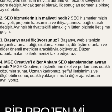
süresi, web sitenizin mevcut durumu ve rekabet seviyesine
göre değişir. Ancak genel olarak, ilk sonuçları görmeniz birkaç
ay sürebilir.
2. SEO hizmetlerinizin maliyeti nedir?
SEO hizmetlerimizin
maliyeti, projenin kapsamına ve ihtiyaçlarınıza bağlı olarak
değişir. Ayrıntılı bir fiyat teklifi almak için lütfen bizimle iletişime
geçin.
3. Başarıyı nasıl ölçüyorsunuz?
Başarıyı, web sitenizin
organik arama trafiği, sıralama konumu, dönüşüm oranları ve
diğer önemli metrikler aracılığıyla ölçüyoruz. Düzenli
raporlamalar ile ilerlemenizi takip ediyoruz.
4. MGE Creative’i diğer Ankara SEO ajanslarından ayıran
nedir?
MGE Creative, müşterilerine özel ve performans odaklı
çözümler sunar. Uzman kadromuz, şeffaf iletişimimiz ve
ölçülebilir sonuç odaklı yaklaşımımızla diğer ajanslardan
ayrılıyoruz.
BİR PROJEN Mİ