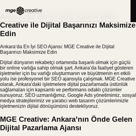
İçeriğe
BLOG
10.06.2025
geç
Ankara’da En İyi SEO Ajansı MGE
Creative ile Dijital Başarınızı Maksimize
Edin
Ankara’da En İyi SEO Ajansı: MGE Creative ile Dijital
Başarınızı Maksimize Edin
Dijital dünyanın rekabetçi ortamında başarılı olmak için güçlü
bir online varlığa sahip olmak şart. Ankara’da faaliyet gösteren
işletmeler için bu varlığı oluşturmanın ve büyütmenin en etkili
yolu ise profesyonel bir SEO ajansıyla çalışmak. MGE Creative
olarak, Ankara’daki işletmelere dijital pazarlamada üstünlük
sağlamaları için kapsamlı ve performans odaklı çözümler
sunuyoruz. SEO uzmanlığımız, Google Ads yönetimimiz, sosyal
medya stratejilerimiz ve yaratıcı web tasarım çözümlerimizle
işletmenizin dijital dönüşümünü destekliyoruz.
MGE Creative: Ankara’nın Önde Gelen
Dijital Pazarlama Ajansı