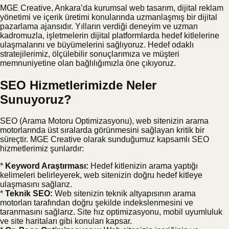
MGE Creative, Ankara’da kurumsal web tasarım, dijital reklam
yönetimi ve içerik üretimi konularında uzmanlaşmış bir dijital
pazarlama ajansıdır. Yılların verdiği deneyim ve uzman
kadromuzla, işletmelerin dijital platformlarda hedef kitlelerine
ulaşmalarını ve büyümelerini sağlıyoruz. Hedef odaklı
stratejilerimiz, ölçülebilir sonuçlarımıza ve müşteri
memnuniyetine olan bağlılığımızla öne çıkıyoruz.
SEO Hizmetlerimizde Neler
Sunuyoruz?
SEO (Arama Motoru Optimizasyonu), web sitenizin arama
motorlarında üst sıralarda görünmesini sağlayan kritik bir
süreçtir. MGE Creative olarak sunduğumuz kapsamlı SEO
hizmetlerimiz şunlardır:
*
Keyword Araştırması:
Hedef kitlenizin arama yaptığı
kelimeleri belirleyerek, web sitenizin doğru hedef kitleye
ulaşmasını sağlarız.
*
Teknik SEO:
Web sitenizin teknik altyapısının arama
motorları tarafından doğru şekilde indekslenmesini ve
taranmasını sağlarız. Site hız optimizasyonu, mobil uyumluluk
ve site haritaları gibi konuları kapsar.