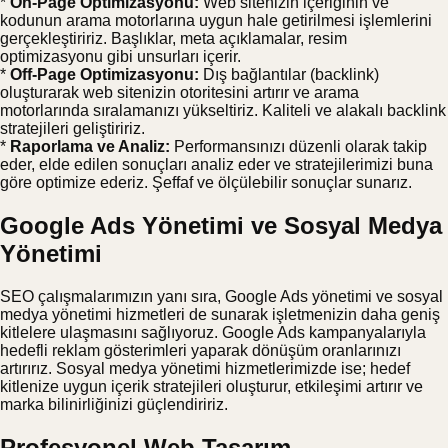
*
On-Page Optimizasyonu:
Web sitenizin içeriğinin ve
kodunun arama motorlarına uygun hale getirilmesi işlemlerini
gerçekleştiririz. Başlıklar, meta açıklamalar, resim
optimizasyonu gibi unsurları içerir.
*
Off-Page Optimizasyonu:
Dış bağlantılar (backlink)
oluşturarak web sitenizin otoritesini artırır ve arama
motorlarında sıralamanızı yükseltiriz. Kaliteli ve alakalı backlink
stratejileri geliştiririz.
*
Raporlama ve Analiz:
Performansınızı düzenli olarak takip
eder, elde edilen sonuçları analiz eder ve stratejilerimizi buna
göre optimize ederiz. Şeffaf ve ölçülebilir sonuçlar sunarız.
Google Ads Yönetimi ve Sosyal Medya
Yönetimi
SEO çalışmalarımızın yanı sıra, Google Ads yönetimi ve sosyal
medya yönetimi hizmetleri de sunarak işletmenizin daha geniş
kitlelere ulaşmasını sağlıyoruz. Google Ads kampanyalarıyla
hedefli reklam gösterimleri yaparak dönüşüm oranlarınızı
artırırız. Sosyal medya yönetimi hizmetlerimizde ise; hedef
kitlenize uygun içerik stratejileri oluşturur, etkileşimi artırır ve
marka bilinirliğinizi güçlendiririz.
Profesyonel Web Tasarım