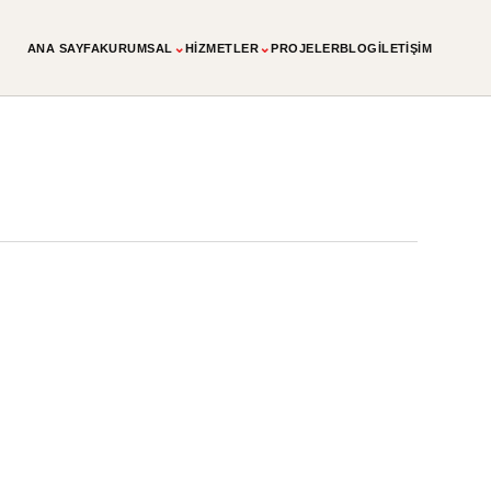
⌄
⌄
ANA SAYFA
KURUMSAL
HIZMETLER
PROJELER
BLOG
İLETIŞIM