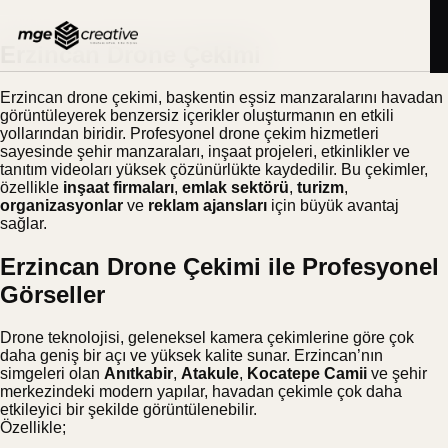
İçeriğe
BLOG
22.09.2025
geç
Erzincan Drone Çekimi
Erzincan drone çekimi, başkentin eşsiz manzaralarını havadan
görüntüleyerek benzersiz içerikler oluşturmanın en etkili
yollarından biridir. Profesyonel drone çekim hizmetleri
sayesinde şehir manzaraları, inşaat projeleri, etkinlikler ve
tanıtım videoları yüksek çözünürlükte kaydedilir. Bu çekimler,
özellikle
inşaat firmaları
,
emlak sektörü
,
turizm
,
organizasyonlar
ve
reklam ajansları
için büyük avantaj
sağlar.
Erzincan Drone Çekimi ile Profesyonel
Görseller
Drone teknolojisi, geleneksel kamera çekimlerine göre çok
daha geniş bir açı ve yüksek kalite sunar. Erzincan’nın
simgeleri olan
Anıtkabir
,
Atakule
,
Kocatepe Camii
ve şehir
merkezindeki modern yapılar, havadan çekimle çok daha
etkileyici bir şekilde görüntülenebilir.
Özellikle;