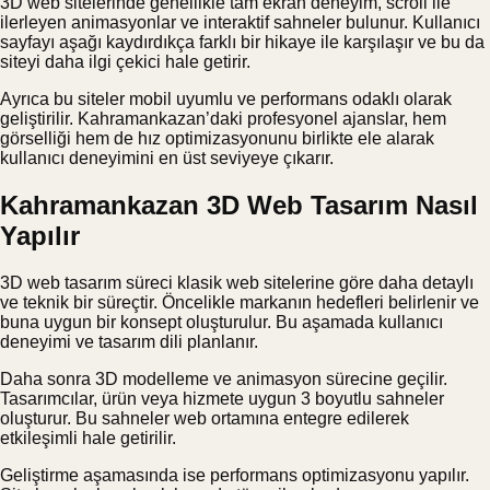
3D web sitelerinde genellikle tam ekran deneyim, scroll ile
ilerleyen animasyonlar ve interaktif sahneler bulunur. Kullanıcı
sayfayı aşağı kaydırdıkça farklı bir hikaye ile karşılaşır ve bu da
siteyi daha ilgi çekici hale getirir.
Ayrıca bu siteler mobil uyumlu ve performans odaklı olarak
geliştirilir. Kahramankazan’daki profesyonel ajanslar, hem
görselliği hem de hız optimizasyonunu birlikte ele alarak
kullanıcı deneyimini en üst seviyeye çıkarır.
Kahramankazan 3D Web Tasarım Nasıl
Yapılır
3D web tasarım süreci klasik web sitelerine göre daha detaylı
ve teknik bir süreçtir. Öncelikle markanın hedefleri belirlenir ve
buna uygun bir konsept oluşturulur. Bu aşamada kullanıcı
deneyimi ve tasarım dili planlanır.
Daha sonra 3D modelleme ve animasyon sürecine geçilir.
Tasarımcılar, ürün veya hizmete uygun 3 boyutlu sahneler
oluşturur. Bu sahneler web ortamına entegre edilerek
etkileşimli hale getirilir.
Geliştirme aşamasında ise performans optimizasyonu yapılır.