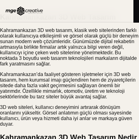
İçeriğe
BLOG
18.03.2026
geç
Kahramankazan 3D Web Tasarım
Kahramankazan 3D web tasarım, klasik web sitelerinden farklı
olarak kullanıcıya etkileşimli ve görsel olarak güçlü bir deneyim
sunan modern web çözümleridir. Günümüzde dijital rekabetin
artmasıyla birlikte firmalar artık yalnızca bilgi veren değil,
kullanıcıyı içine çeken web sitelerine yönelmektedir. Bu
noktada 3 boyutlu web tasarım teknolojileri markaların dijitalde
fark yaratmasını sağlar.
Kahramankazan’da faaliyet gösteren işletmeler için 3D web
tasarım, hem kurumsal imajı güçlendiren hem de ziyaretçilerin
sitede daha fazla vakit geçirmesini sağlayan önemli bir
yatırımdır. Özellikle mimarlık, otomotiv, üretim ve teknoloji
sektörlerinde bu tarz siteler büyük avantaj sağlar.
3D web siteleri, kullanıcı deneyimini artırarak dönüşüm
oranlarını yükseltir. Görsel anlatımın güçlü olması sayesinde
kullanıcı, ürün veya hizmeti daha iyi anlar ve markaya güven
duyar.
Kahramankazan 3D Web Tasarım Nedir