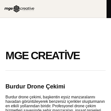
İçeriğe
geç
MGE CREATIVE
Burdur Drone Çekimi
Burdur drone çekimi, başkentin eşsiz manzaralarını
havadan görüntüleyerek benzersiz içerikler oluşturmanın
en etkili yollarından biridir. Profesyonel drone çekim
hizmetleri sayesinde şehir manzaraları, inşaat projeleri,