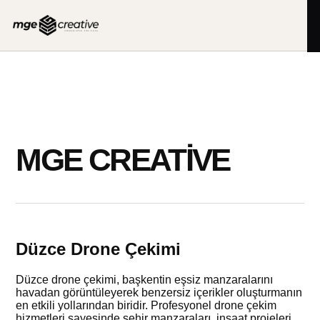
İçeriğe
geç
MGE CREATIVE
Düzce Drone Çekimi
Düzce drone çekimi, başkentin eşsiz manzaralarını
havadan görüntüleyerek benzersiz içerikler oluşturmanın
en etkili yollarından biridir. Profesyonel drone çekim
hizmetleri sayesinde şehir manzaraları, inşaat projeleri,