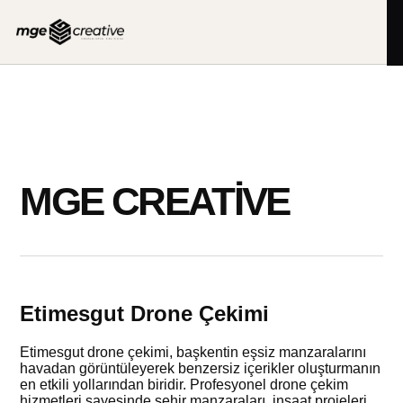
İçeriğe
geç
MGE CREATIVE
Etimesgut Drone Çekimi
Etimesgut drone çekimi, başkentin eşsiz manzaralarını
havadan görüntüleyerek benzersiz içerikler oluşturmanın
en etkili yollarından biridir. Profesyonel drone çekim
hizmetleri sayesinde şehir manzaraları, inşaat projeleri,