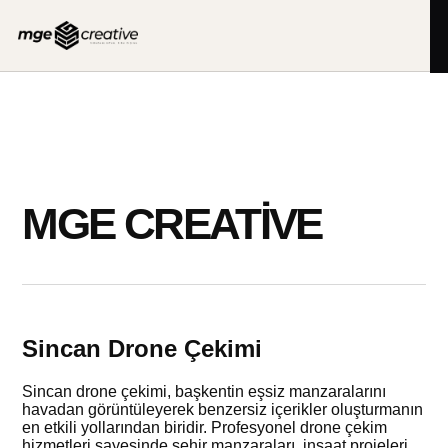
İçeriğe
geç
MGE CREATIVE
Sincan Drone Çekimi
Sincan drone çekimi, başkentin eşsiz manzaralarını
havadan görüntüleyerek benzersiz içerikler oluşturmanın
en etkili yollarından biridir. Profesyonel drone çekim
hizmetleri sayesinde şehir manzaraları, inşaat projeleri,