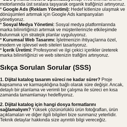
motorlarında üst sıralara taşıyarak organik trafiğinizi artırıyoruz.
*
Google Ads (Reklam Yönetimi):
Hedef kitlenize ulaşmak ve
dönüşümleri artırmak için Google Ads kampanyaları
yönetiyoruz.
*
Sosyal Medya Yönetimi:
Sosyal medya platformlarında
marka bilinirliğinizi artırmak ve müşterilerinizle etkileşimde
bulunmak için stratejik planlar uyguluyoruz.
*
Kurumsal Web Tasarımı:
İşletmenizin ihtiyaçlarına özel,
modern ve işlevsel web siteleri tasarlıyoruz.
*
İçerik Üretimi:
Profesyonel ve ilgi çekici içerikler üreterek
marka bilinirliğinizi ve web sitenizin trafiğini artırıyoruz.
Sıkça Sorulan Sorular (SSS)
1. Dijital katalog tasarım süreci ne kadar sürer?
Proje
kapsamına ve karmaşıklığına bağlı olarak süre değişir. Ancak,
detaylı bir planlama ve verimli bir çalışma ile süreci en kısa
zamanda tamamlamayı hedefliyoruz.
2. Dijital katalog için hangi dosya formatlarını
sağlamalıyım?
Yüksek çözünürlüklü ürün fotoğrafları, ürün
açıklamaları ve diğer ilgili bilgileri bize sunmanız yeterlidir.
Teknik detaylar hakkında size ayrıntılı bilgi vereceğiz.