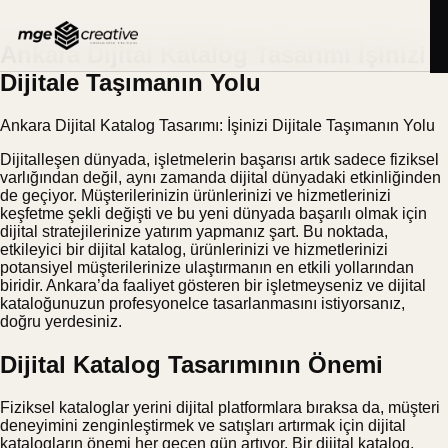
İçeriğe
BLOG
26.08.2025
geç
Ankara Dijital Katalog Tasarımı İşinizi
Dijitale Taşımanın Yolu
Ankara Dijital Katalog Tasarımı: İşinizi Dijitale Taşımanın Yolu
Dijitalleşen dünyada, işletmelerin başarısı artık sadece fiziksel
varlığından değil, aynı zamanda dijital dünyadaki etkinliğinden
de geçiyor. Müşterilerinizin ürünlerinizi ve hizmetlerinizi
keşfetme şekli değişti ve bu yeni dünyada başarılı olmak için
dijital stratejilerinize yatırım yapmanız şart. Bu noktada,
etkileyici bir dijital katalog, ürünlerinizi ve hizmetlerinizi
potansiyel müşterilerinize ulaştırmanın en etkili yollarından
biridir. Ankara’da faaliyet gösteren bir işletmeyseniz ve dijital
kataloğunuzun profesyonelce tasarlanmasını istiyorsanız,
doğru yerdesiniz.
Dijital Katalog Tasarımının Önemi
Fiziksel kataloglar yerini dijital platformlara bıraksa da, müşteri
deneyimini zenginleştirmek ve satışları artırmak için dijital
katalogların önemi her geçen gün artıyor. Bir dijital katalog,