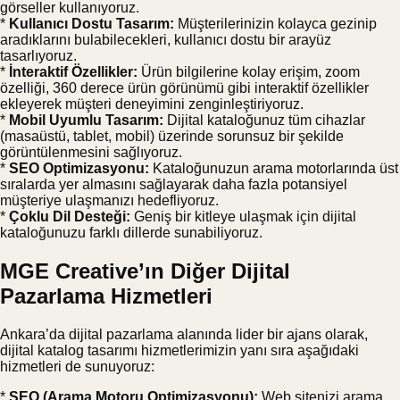
görseller kullanıyoruz.
*
Kullanıcı Dostu Tasarım:
Müşterilerinizin kolayca gezinip
aradıklarını bulabilecekleri, kullanıcı dostu bir arayüz
tasarlıyoruz.
*
İnteraktif Özellikler:
Ürün bilgilerine kolay erişim, zoom
özelliği, 360 derece ürün görünümü gibi interaktif özellikler
ekleyerek müşteri deneyimini zenginleştiriyoruz.
*
Mobil Uyumlu Tasarım:
Dijital kataloğunuz tüm cihazlar
(masaüstü, tablet, mobil) üzerinde sorunsuz bir şekilde
görüntülenmesini sağlıyoruz.
*
SEO Optimizasyonu:
Kataloğunuzun arama motorlarında üst
sıralarda yer almasını sağlayarak daha fazla potansiyel
müşteriye ulaşmanızı hedefliyoruz.
*
Çoklu Dil Desteği:
Geniş bir kitleye ulaşmak için dijital
kataloğunuzu farklı dillerde sunabiliyoruz.
MGE Creative’ın Diğer Dijital
Pazarlama Hizmetleri
Ankara’da dijital pazarlama alanında lider bir ajans olarak,
dijital katalog tasarımı hizmetlerimizin yanı sıra aşağıdaki
hizmetleri de sunuyoruz:
*
SEO (Arama Motoru Optimizasyonu):
Web sitenizi arama