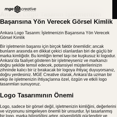
İçeriğe
BLOG
21.08.2025
geç
Ankara Logo Tasarım İşletmenizin
Başarısına Yön Verecek Görsel Kimlik
Ankara Logo Tasarım: İşletmenizin Başarısına Yön Verecek
Görsel Kimlik
Bir işletmenin başarısı için birçok faktör önemlidir; ancak
bunların arasında en dikkat çekici olanlardan biri de güçlü bir
marka kimliğidir. Bu kimliğin temel taşı ise kuşkusuz ki logodur.
Ankara’da faaliyet gösteren bir işletmeyseniz ve markanızı
doğru şekilde temsil edecek, potansiyel müşterilerinizin
zihninde kalıcı bir iz bırakacak bir logoya ihtiyaç duyuyorsanız,
doğru yerdesiniz. MGE Creative olarak, Ankara’da uzman bir
ekip ile işletmenizin ihtiyaçlarına özel, özgün ve etkili logo
tasarımları sunuyoruz.
Logo Tasarımının Önemi
Logo, sadece bir görsel değil, işletmenizin kimliğini, değerlerini
ve vizyonunu simgeleyen önemli bir unsurdur. İyi tasarlanmış
bir logo, marka bilinirliğini artırır, güvenilirliği güçlendirir ve