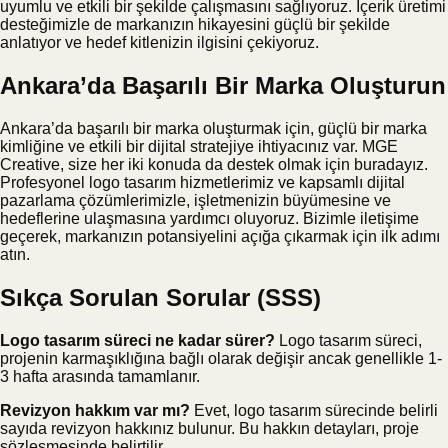
uyumlu ve etkili bir şekilde çalışmasını sağlıyoruz. İçerik üretimi
desteğimizle de markanızın hikayesini güçlü bir şekilde
anlatıyor ve hedef kitlenizin ilgisini çekiyoruz.
Ankara’da Başarılı Bir Marka Oluşturun
Ankara’da başarılı bir marka oluşturmak için, güçlü bir marka
kimliğine ve etkili bir dijital stratejiye ihtiyacınız var. MGE
Creative, size her iki konuda da destek olmak için buradayız.
Profesyonel logo tasarım hizmetlerimiz ve kapsamlı dijital
pazarlama çözümlerimizle, işletmenizin büyümesine ve
hedeflerine ulaşmasına yardımcı oluyoruz. Bizimle iletişime
geçerek, markanızın potansiyelini açığa çıkarmak için ilk adımı
atın.
Sıkça Sorulan Sorular (SSS)
Logo tasarım süreci ne kadar sürer?
Logo tasarım süreci,
projenin karmaşıklığına bağlı olarak değişir ancak genellikle 1-
3 hafta arasında tamamlanır.
Revizyon hakkım var mı?
Evet, logo tasarım sürecinde belirli
sayıda revizyon hakkınız bulunur. Bu hakkın detayları, proje
sözleşmesinde belirtilir.