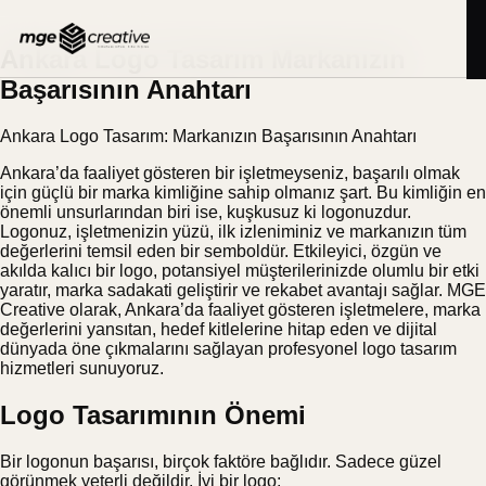
İçeriğe
BLOG
31.08.2025
geç
Ankara Logo Tasarım Markanızın
Başarısının Anahtarı
Ankara Logo Tasarım: Markanızın Başarısının Anahtarı
Ankara’da faaliyet gösteren bir işletmeyseniz, başarılı olmak
için güçlü bir marka kimliğine sahip olmanız şart. Bu kimliğin en
önemli unsurlarından biri ise, kuşkusuz ki logonuzdur.
Logonuz, işletmenizin yüzü, ilk izleniminiz ve markanızın tüm
değerlerini temsil eden bir semboldür. Etkileyici, özgün ve
akılda kalıcı bir logo, potansiyel müşterilerinizde olumlu bir etki
yaratır, marka sadakati geliştirir ve rekabet avantajı sağlar. MGE
Creative olarak, Ankara’da faaliyet gösteren işletmelere, marka
değerlerini yansıtan, hedef kitlelerine hitap eden ve dijital
dünyada öne çıkmalarını sağlayan profesyonel logo tasarım
hizmetleri sunuyoruz.
Logo Tasarımının Önemi
Bir logonun başarısı, birçok faktöre bağlıdır. Sadece güzel
görünmek yeterli değildir. İyi bir logo;