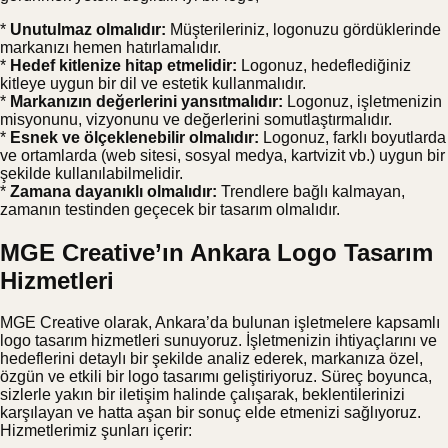
*
Unutulmaz olmalıdır:
Müşterileriniz, logonuzu gördüklerinde
markanızı hemen hatırlamalıdır.
*
Hedef kitlenize hitap etmelidir:
Logonuz, hedeflediğiniz
kitleye uygun bir dil ve estetik kullanmalıdır.
*
Markanızın değerlerini yansıtmalıdır:
Logonuz, işletmenizin
misyonunu, vizyonunu ve değerlerini somutlaştırmalıdır.
*
Esnek ve ölçeklenebilir olmalıdır:
Logonuz, farklı boyutlarda
ve ortamlarda (web sitesi, sosyal medya, kartvizit vb.) uygun bir
şekilde kullanılabilmelidir.
*
Zamana dayanıklı olmalıdır:
Trendlere bağlı kalmayan,
zamanın testinden geçecek bir tasarım olmalıdır.
MGE Creative’ın Ankara Logo Tasarım
Hizmetleri
MGE Creative olarak, Ankara’da bulunan işletmelere kapsamlı
logo tasarım hizmetleri sunuyoruz. İşletmenizin ihtiyaçlarını ve
hedeflerini detaylı bir şekilde analiz ederek, markanıza özel,
özgün ve etkili bir logo tasarımı geliştiriyoruz. Süreç boyunca,
sizlerle yakın bir iletişim halinde çalışarak, beklentilerinizi
karşılayan ve hatta aşan bir sonuç elde etmenizi sağlıyoruz.
Hizmetlerimiz şunları içerir: