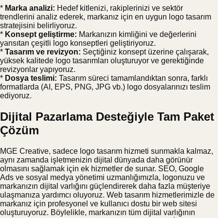
*
Marka analizi:
Hedef kitlenizi, rakiplerinizi ve sektör
trendlerini analiz ederek, markanız için en uygun logo tasarım
stratejisini belirliyoruz.
*
Konsept geliştirme:
Markanızın kimliğini ve değerlerini
yansıtan çeşitli logo konseptleri geliştiriyoruz.
*
Tasarım ve revizyon:
Seçtiğiniz konsept üzerine çalışarak,
yüksek kalitede logo tasarımları oluşturuyor ve gerektiğinde
revizyonlar yapıyoruz.
*
Dosya teslimi:
Tasarım süreci tamamlandıktan sonra, farklı
formatlarda (AI, EPS, PNG, JPG vb.) logo dosyalarınızı teslim
ediyoruz.
Dijital Pazarlama Desteğiyle Tam Paket
Çözüm
MGE Creative, sadece logo tasarım hizmeti sunmakla kalmaz,
aynı zamanda işletmenizin dijital dünyada daha görünür
olmasını sağlamak için ek hizmetler de sunar. SEO, Google
Ads ve sosyal medya yönetimi uzmanlığımızla, logonuzu ve
markanızın dijital varlığını güçlendirerek daha fazla müşteriye
ulaşmanıza yardımcı oluyoruz. Web tasarım hizmetlerimizle de
markanız için profesyonel ve kullanıcı dostu bir web sitesi
oluşturuyoruz. Böylelikle, markanızın tüm dijital varlığının