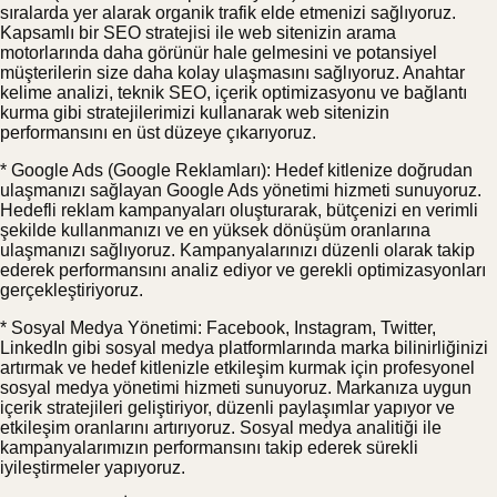
sıralarda yer alarak organik trafik elde etmenizi sağlıyoruz.
Kapsamlı bir SEO stratejisi ile web sitenizin arama
motorlarında daha görünür hale gelmesini ve potansiyel
müşterilerin size daha kolay ulaşmasını sağlıyoruz. Anahtar
kelime analizi, teknik SEO, içerik optimizasyonu ve bağlantı
kurma gibi stratejilerimizi kullanarak web sitenizin
performansını en üst düzeye çıkarıyoruz.
* Google Ads (Google Reklamları): Hedef kitlenize doğrudan
ulaşmanızı sağlayan Google Ads yönetimi hizmeti sunuyoruz.
Hedefli reklam kampanyaları oluşturarak, bütçenizi en verimli
şekilde kullanmanızı ve en yüksek dönüşüm oranlarına
ulaşmanızı sağlıyoruz. Kampanyalarınızı düzenli olarak takip
ederek performansını analiz ediyor ve gerekli optimizasyonları
gerçekleştiriyoruz.
* Sosyal Medya Yönetimi: Facebook, Instagram, Twitter,
LinkedIn gibi sosyal medya platformlarında marka bilinirliğinizi
artırmak ve hedef kitlenizle etkileşim kurmak için profesyonel
sosyal medya yönetimi hizmeti sunuyoruz. Markanıza uygun
içerik stratejileri geliştiriyor, düzenli paylaşımlar yapıyor ve
etkileşim oranlarını artırıyoruz. Sosyal medya analitiği ile
kampanyalarımızın performansını takip ederek sürekli
iyileştirmeler yapıyoruz.