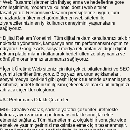
* Web Tasarım: İşletmenizin ihtiyaçlarına ve hedeflerine göre
özelleştirilmiş, modern ve kullanıcı dostu web siteleri
tasarlıyoruz. Responsive tasarım prensiplerine uygun, tüm
cihazlarda mükemmel görüntülenen web siteleri ile
ziyaretçilerinizin en iyi kullanıcı deneyimini yaşamalarını
sağlıyoruz.
* Dijital Reklam Yönetimi: Tüm dijital reklam kanallarınızı tek bir
noktadan yöneterek, kampanyalarınızın performansını optimize
ediyoruz. Google Ads, sosyal medya reklamları ve diğer dijital
reklam platformlarını kullanarak hedef kitlenize ulaşmanızı ve
dönüşüm oranlarınızı artırmanızı sağlıyoruz.
* İçerik Üretimi: Web siteniz için ilgi çekici, bilgilendirici ve SEO
uyumlu içerikler üretiyoruz. Blog yazıları, ürün açıklamaları,
sosyal medya içerikleri gibi çeşitli içerik türlerinde uzmanlaşmış
ekibimiz, hedef kitlenizin ilgisini çekecek ve marka bilinirliğinizi
artıracak içerikler oluşturur.
### Performans Odaklı Çözümler
MGE Creative olarak, sadece yaratıcı çözümler üretmekle
kalmaz, aynı zamanda performans odaklı sonuçlar elde
etmenizi sağlarız. Tüm hizmetlerimiz, ölçülebilir sonuçlar elde
etmek ve yatırım getirinizi maksimize etmek için tasarlanmıştır.