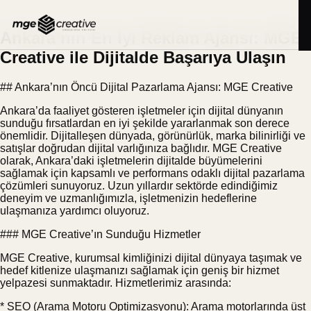
İçeriğe
BLOG
10.06.2025
geç
Ankara’nın En İyi Reklam Ajansı: MGE
Creative ile Dijitalde Başarıya Ulaşın
## Ankara’nın Öncü Dijital Pazarlama Ajansı: MGE Creative
Ankara’da faaliyet gösteren işletmeler için dijital dünyanın
sunduğu fırsatlardan en iyi şekilde yararlanmak son derece
önemlidir. Dijitalleşen dünyada, görünürlük, marka bilinirliği ve
satışlar doğrudan dijital varlığınıza bağlıdır. MGE Creative
olarak, Ankara’daki işletmelerin dijitalde büyümelerini
sağlamak için kapsamlı ve performans odaklı dijital pazarlama
çözümleri sunuyoruz. Uzun yıllardır sektörde edindiğimiz
deneyim ve uzmanlığımızla, işletmenizin hedeflerine
ulaşmanıza yardımcı oluyoruz.
### MGE Creative’ın Sunduğu Hizmetler
MGE Creative, kurumsal kimliğinizi dijital dünyaya taşımak ve
hedef kitlenize ulaşmanızı sağlamak için geniş bir hizmet
yelpazesi sunmaktadır. Hizmetlerimiz arasında:
* SEO (Arama Motoru Optimizasyonu): Arama motorlarında üst