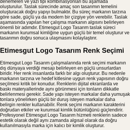
denemeleri ve yazı tipi kombinasyonları bu aşamada
oluşturulur. Taslak sürecinde amaç son tasarımın temelini
oluşturacak doğru yapıyı bulmaktır. Bu süreç markanın tarzına
göre sade, güçlü ya da modern bir çizgiye yön verebilir. Taslak
aşamasında yapılan her çalışma markanın algısını belirleyen
önemli bir adımdır. Etimesgut Logo Tasarım taslak süreci
markanın kurumsal kimliğine uygun güçlü bir temel oluşturur ve
tasarımın doğru sonuca ulaşmasını kolaylaştırır.
Etimesgut Logo Tasarım Renk Seçimi
Etimesgut Logo Tasarım çalışmalarında renk seçimi markanın
dış dünyaya verdiği mesajı belirleyen en güçlü unsurlardan
biridir. Her renk insanlarda farklı bir algı oluşturur. Bu nedenle
markanın tarzına ve hedef kitlesine uygun renk yapısının doğru
seçilmesi kritik bir konudur. Renklerin dijital ekranlarda ve
baskı materyallerinde aynı görünmesi için tonların dikkatle
belirlenmesi gerekir. Sade yapı isteyen markalar daha yumuşak
tonlara yönelirken güçlü bir duruş isteyen markalar daha
belirgin renkler kullanabilir. Renk seçimi markanın karakterini
doğrudan etkiler ve kurumsal kimlik bütünlüğünü güçlendirir.
Profesyonel Etimesgut Logo Tasarım hizmeti renklerin sadece
estetik olarak değil aynı zamanda algısal olarak da doğru
kullanılmasıyla marka için kalıcı bir kimlik oluşturur.