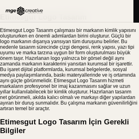
İçeriğe
BLOG
24.11.2025
geç
Etimesgut Logo Tasarım
Etimesgut Logo Tasarım çalışması bir markanın kimlik yapısını
oluştururken en önemli adımlardan birini oluşturur. Güçlü bir
logo markanın dışarıya yansıyan tüm duruşunu belirler. Bu
nedenle tasarım sürecinde çizgi dengesi, renk yapısı, yazı tipi
uyumu ve marka tarzına uygun bir form oluşturulması büyük
önem taşır. Hazırlanan logo yalnızca bir görsel değil aynı
zamanda markanın karakterini yansıtan kurumsal bir işarettir.
Bu işaret dijital platformlarda, kurumsal belgelerde, sosyal
medya paylaşımlarında, baskı materyallerinde ve iş ortamında
aynı güçte görünmelidir. Etimesgut Logo Tasarım hizmeti
markaların profesyonel bir imaj kazanmasını sağlar ve uzun
yıllar kullanılabilecek bir kimlik oluşturur. Hazırlanan tasarım
net görünmeli, akılda kalıcı olmalı ve markayı diğer yapılardan
ayıran bir duruş sunmalıdır. Bu çalışma markanın güvenilirliğini
artıran temel bir araçtır.
Etimesgut Logo Tasarım İçin Gerekli
Bilgiler