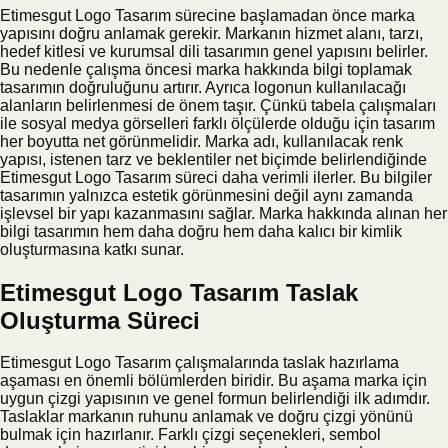
Etimesgut Logo Tasarım sürecine başlamadan önce marka
yapısını doğru anlamak gerekir. Markanın hizmet alanı, tarzı,
hedef kitlesi ve kurumsal dili tasarımın genel yapısını belirler.
Bu nedenle çalışma öncesi marka hakkında bilgi toplamak
tasarımın doğruluğunu artırır. Ayrıca logonun kullanılacağı
alanların belirlenmesi de önem taşır. Çünkü tabela çalışmaları
ile sosyal medya görselleri farklı ölçülerde olduğu için tasarım
her boyutta net görünmelidir. Marka adı, kullanılacak renk
yapısı, istenen tarz ve beklentiler net biçimde belirlendiğinde
Etimesgut Logo Tasarım süreci daha verimli ilerler. Bu bilgiler
tasarımın yalnızca estetik görünmesini değil aynı zamanda
işlevsel bir yapı kazanmasını sağlar. Marka hakkında alınan her
bilgi tasarımın hem daha doğru hem daha kalıcı bir kimlik
oluşturmasına katkı sunar.
Etimesgut Logo Tasarım Taslak
Oluşturma Süreci
Etimesgut Logo Tasarım çalışmalarında taslak hazırlama
aşaması en önemli bölümlerden biridir. Bu aşama marka için
uygun çizgi yapısının ve genel formun belirlendiği ilk adımdır.
Taslaklar markanın ruhunu anlamak ve doğru çizgi yönünü
bulmak için hazırlanır. Farklı çizgi seçenekleri, sembol