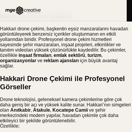
İçeriğe
BLOG
22.09.2025
geç
Hakkari Drone Çekimi
Hakkari drone çekimi, başkentin eşsiz manzaralarını havadan
görüntüleyerek benzersiz içerikler oluşturmanın en etkili
yollarından biridir. Profesyonel drone çekim hizmetleri
sayesinde şehir manzaraları, inşaat projeleri, etkinlikler ve
tanıtım videoları yüksek çözünürlükte kaydedilir. Bu çekimler,
özellikle
inşaat firmaları
,
emlak sektörü
,
turizm
,
organizasyonlar
ve
reklam ajansları
için büyük avantaj
sağlar.
Hakkari Drone Çekimi ile Profesyonel
Görseller
Drone teknolojisi, geleneksel kamera çekimlerine göre çok
daha geniş bir açı ve yüksek kalite sunar. Hakkari’nın simgeleri
olan
Anıtkabir
,
Atakule
,
Kocatepe Camii
ve şehir
merkezindeki modern yapılar, havadan çekimle çok daha
etkileyici bir şekilde görüntülenebilir.
Özellikle;