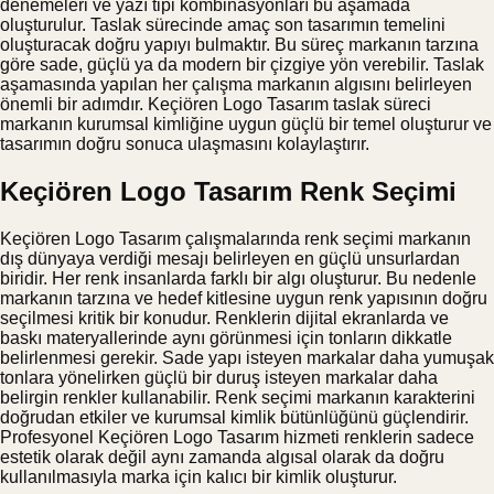
denemeleri ve yazı tipi kombinasyonları bu aşamada
oluşturulur. Taslak sürecinde amaç son tasarımın temelini
oluşturacak doğru yapıyı bulmaktır. Bu süreç markanın tarzına
göre sade, güçlü ya da modern bir çizgiye yön verebilir. Taslak
aşamasında yapılan her çalışma markanın algısını belirleyen
önemli bir adımdır. Keçiören Logo Tasarım taslak süreci
markanın kurumsal kimliğine uygun güçlü bir temel oluşturur ve
tasarımın doğru sonuca ulaşmasını kolaylaştırır.
Keçiören Logo Tasarım Renk Seçimi
Keçiören Logo Tasarım çalışmalarında renk seçimi markanın
dış dünyaya verdiği mesajı belirleyen en güçlü unsurlardan
biridir. Her renk insanlarda farklı bir algı oluşturur. Bu nedenle
markanın tarzına ve hedef kitlesine uygun renk yapısının doğru
seçilmesi kritik bir konudur. Renklerin dijital ekranlarda ve
baskı materyallerinde aynı görünmesi için tonların dikkatle
belirlenmesi gerekir. Sade yapı isteyen markalar daha yumuşak
tonlara yönelirken güçlü bir duruş isteyen markalar daha
belirgin renkler kullanabilir. Renk seçimi markanın karakterini
doğrudan etkiler ve kurumsal kimlik bütünlüğünü güçlendirir.
Profesyonel Keçiören Logo Tasarım hizmeti renklerin sadece
estetik olarak değil aynı zamanda algısal olarak da doğru
kullanılmasıyla marka için kalıcı bir kimlik oluşturur.