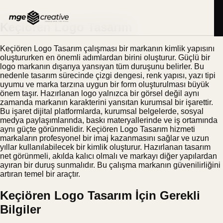
İçeriğe
BLOG
24.11.2025
geç
Keçiören Logo Tasarım
Keçiören Logo Tasarım çalışması bir markanın kimlik yapısını
oluştururken en önemli adımlardan birini oluşturur. Güçlü bir
logo markanın dışarıya yansıyan tüm duruşunu belirler. Bu
nedenle tasarım sürecinde çizgi dengesi, renk yapısı, yazı tipi
uyumu ve marka tarzına uygun bir form oluşturulması büyük
önem taşır. Hazırlanan logo yalnızca bir görsel değil aynı
zamanda markanın karakterini yansıtan kurumsal bir işarettir.
Bu işaret dijital platformlarda, kurumsal belgelerde, sosyal
medya paylaşımlarında, baskı materyallerinde ve iş ortamında
aynı güçte görünmelidir. Keçiören Logo Tasarım hizmeti
markaların profesyonel bir imaj kazanmasını sağlar ve uzun
yıllar kullanılabilecek bir kimlik oluşturur. Hazırlanan tasarım
net görünmeli, akılda kalıcı olmalı ve markayı diğer yapılardan
ayıran bir duruş sunmalıdır. Bu çalışma markanın güvenilirliğini
artıran temel bir araçtır.
Keçiören Logo Tasarım İçin Gerekli
Bilgiler