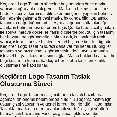
Keçiören Logo Tasarım sürecine başlamadan önce marka
yapısını doğru anlamak gerekir. Markanın hizmet alanı, tarzı,
hedef kitlesi ve kurumsal dili tasarımın genel yapısını belirler.
Bu nedenle çalışma öncesi marka hakkında bilgi toplamak
tasarımın doğruluğunu artırır. Ayrıca logonun kullanılacağı
alanların belirlenmesi de önem taşır. Çünkü tabela çalışmaları
ile sosyal medya görselleri farklı ölçülerde olduğu için tasarım
her boyutta net görünmelidir. Marka adı, kullanılacak renk
yapısı, istenen tarz ve beklentiler net biçimde belirlendiğinde
Keçiören Logo Tasarım süreci daha verimli ilerler. Bu bilgiler
tasarımın yalnızca estetik görünmesini değil aynı zamanda
işlevsel bir yapı kazanmasını sağlar. Marka hakkında alınan her
bilgi tasarımın hem daha doğru hem daha kalıcı bir kimlik
oluşturmasına katkı sunar.
Keçiören Logo Tasarım Taslak
Oluşturma Süreci
Keçiören Logo Tasarım çalışmalarında taslak hazırlama
aşaması en önemli bölümlerden biridir. Bu aşama marka için
uygun çizgi yapısının ve genel formun belirlendiği ilk adımdır.
Taslaklar markanın ruhunu anlamak ve doğru çizgi yönünü
bulmak için hazırlanır. Farklı çizgi seçenekleri, sembol