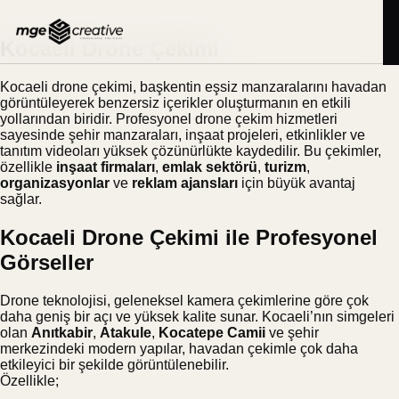
İçeriğe
BLOG
22.09.2025
geç
Kocaeli Drone Çekimi
Kocaeli drone çekimi, başkentin eşsiz manzaralarını havadan
görüntüleyerek benzersiz içerikler oluşturmanın en etkili
yollarından biridir. Profesyonel drone çekim hizmetleri
sayesinde şehir manzaraları, inşaat projeleri, etkinlikler ve
tanıtım videoları yüksek çözünürlükte kaydedilir. Bu çekimler,
özellikle
inşaat firmaları
,
emlak sektörü
,
turizm
,
organizasyonlar
ve
reklam ajansları
için büyük avantaj
sağlar.
Kocaeli Drone Çekimi ile Profesyonel
Görseller
Drone teknolojisi, geleneksel kamera çekimlerine göre çok
daha geniş bir açı ve yüksek kalite sunar. Kocaeli’nın simgeleri
olan
Anıtkabir
,
Atakule
,
Kocatepe Camii
ve şehir
merkezindeki modern yapılar, havadan çekimle çok daha
etkileyici bir şekilde görüntülenebilir.
Özellikle;