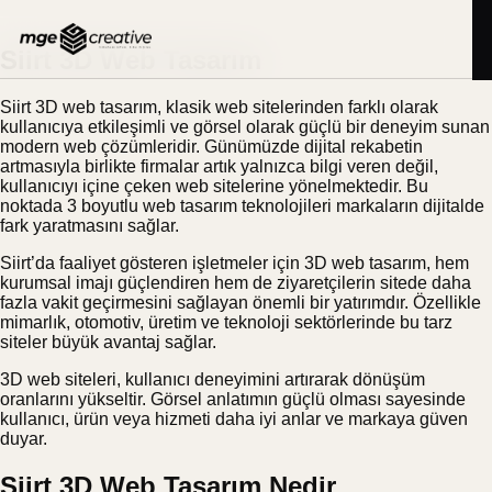
İçeriğe
BLOG
23.03.2026
geç
Siirt 3D Web Tasarım
Siirt 3D web tasarım, klasik web sitelerinden farklı olarak
kullanıcıya etkileşimli ve görsel olarak güçlü bir deneyim sunan
modern web çözümleridir. Günümüzde dijital rekabetin
artmasıyla birlikte firmalar artık yalnızca bilgi veren değil,
kullanıcıyı içine çeken web sitelerine yönelmektedir. Bu
noktada 3 boyutlu web tasarım teknolojileri markaların dijitalde
fark yaratmasını sağlar.
Siirt’da faaliyet gösteren işletmeler için 3D web tasarım, hem
kurumsal imajı güçlendiren hem de ziyaretçilerin sitede daha
fazla vakit geçirmesini sağlayan önemli bir yatırımdır. Özellikle
mimarlık, otomotiv, üretim ve teknoloji sektörlerinde bu tarz
siteler büyük avantaj sağlar.
3D web siteleri, kullanıcı deneyimini artırarak dönüşüm
oranlarını yükseltir. Görsel anlatımın güçlü olması sayesinde
kullanıcı, ürün veya hizmeti daha iyi anlar ve markaya güven
duyar.
Siirt 3D Web Tasarım Nedir