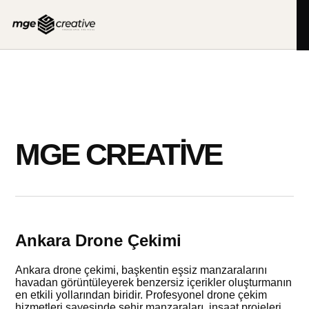
İçeriğe
geç
MGE CREATIVE
Ankara Drone Çekimi
Ankara drone çekimi, başkentin eşsiz manzaralarını
havadan görüntüleyerek benzersiz içerikler oluşturmanın
en etkili yollarından biridir. Profesyonel drone çekim
hizmetleri sayesinde şehir manzaraları, inşaat projeleri,