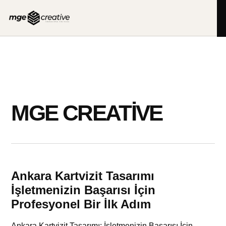
İçeriğe
geç
MGE CREATIVE
Ankara Kartvizit Tasarımı
İşletmenizin Başarısı İçin
Profesyonel Bir İlk Adım
Ankara Kartvizit Tasarımı: İşletmenizin Başarısı İçin