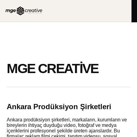
İçeriğe
geç
MGE CREATIVE
Ankara Prodüksiyon Şirketleri
Ankara prodüksiyon şirketleri, markaların, kurumların ve
bireylerin ihtiyaç duyduğu video, fotoğraf ve medya
içeriklerini profesyonel şekilde üreten ajanslardır. Bu
firmalar; reklam filmi çekimi, tanıtım videosu, sosyal