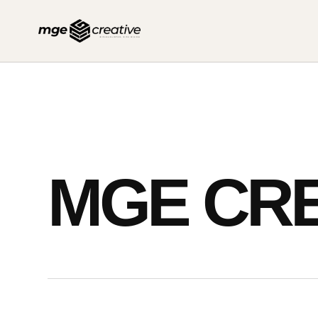
İçeriğe
geç
MGE CRE