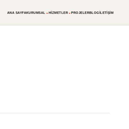
⌄
⌄
ANA SAYFA
KURUMSAL
HIZMETLER
PROJELER
BLOG
İLETIŞIM