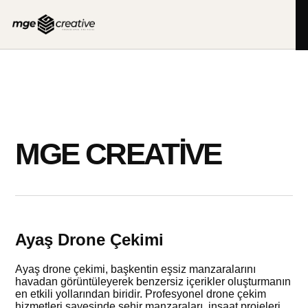
İçeriğe
geç
MGE CREATIVE
Ayaş Drone Çekimi
Ayaş drone çekimi, başkentin eşsiz manzaralarını
havadan görüntüleyerek benzersiz içerikler oluşturmanın
en etkili yollarından biridir. Profesyonel drone çekim
hizmetleri sayesinde şehir manzaraları, inşaat projeleri,