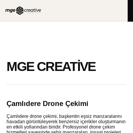
İçeriğe
geç
MGE CREATIVE
Çamlıdere Drone Çekimi
Çamlıdere drone çekimi, başkentin eşsiz manzaralarını
havadan görüntüleyerek benzersiz içerikler oluşturmanın
en etkili yollarından biridir. Profesyonel drone çekim
hizmetleri sayesinde şehir manzaraları, inşaat projeleri,