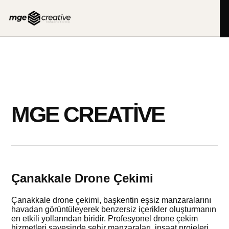
İçeriğe
geç
MGE CREATIVE
Çanakkale Drone Çekimi
Çanakkale drone çekimi, başkentin eşsiz manzaralarını
havadan görüntüleyerek benzersiz içerikler oluşturmanın
en etkili yollarından biridir. Profesyonel drone çekim
hizmetleri sayesinde şehir manzaraları, inşaat projeleri,