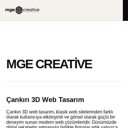
İçeriğe
geç
MGE CREATIVE
Çankırı 3D Web Tasarım
Çankırı 3D web tasarım, klasik web sitelerinden farklı
olarak kullanıcıya etkileşimli ve görsel olarak güçlü bir
deneyim sunan modern web çözümleridir. Günümüzde
dijital rekabetin artmasıyla birlikte firmalar artık yalnızca