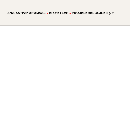
⌄
⌄
ANA SAYFA
KURUMSAL
HIZMETLER
PROJELER
BLOG
İLETIŞIM