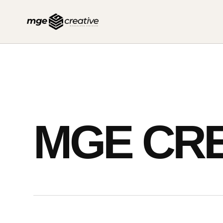
İçeriğe
geç
MGE CRE