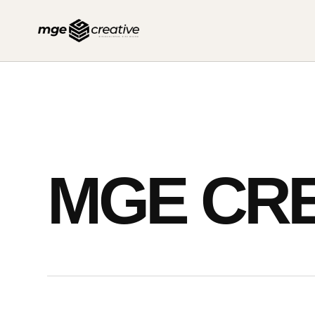
İçeriğe
geç
MGE CRE