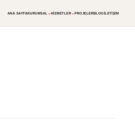
⌄
⌄
ANA SAYFA
KURUMSAL
HIZMETLER
PROJELER
BLOG
İLETIŞIM