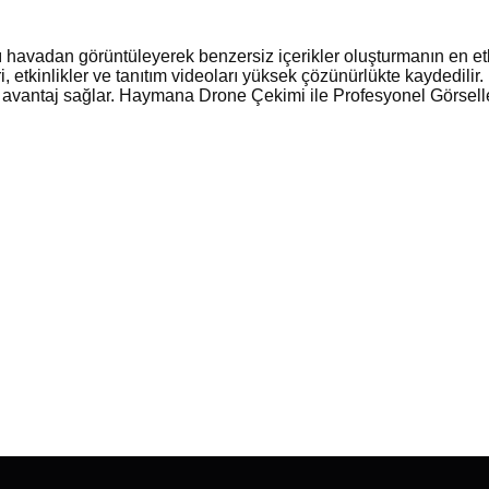
avadan görüntüleyerek benzersiz içerikler oluşturmanın en etkil
, etkinlikler ve tanıtım videoları yüksek çözünürlükte kaydedilir. 
k avantaj sağlar. Haymana Drone Çekimi ile Profesyonel Görselle