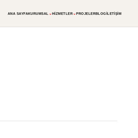
⌄
⌄
ANA SAYFA
KURUMSAL
HIZMETLER
PROJELER
BLOG
İLETIŞIM