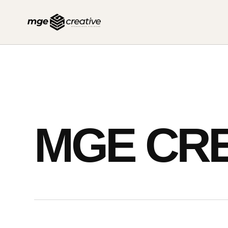
İçeriğe
geç
MGE CRE