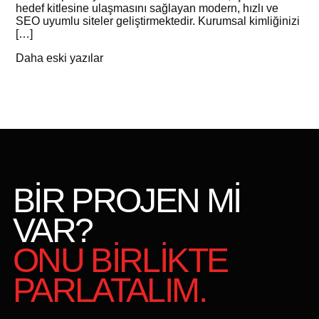
hedef kitlesine ulaşmasını sağlayan modern, hızlı ve
SEO uyumlu siteler geliştirmektedir. Kurumsal kimliğinizi
[…]
Yazı
Daha eski yazılar
gezinmesi
BİR PROJEN Mİ
VAR?
ONU BİRLİKTE
PARLATALIM.